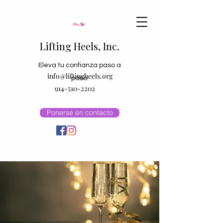
Lifting Heels, Inc.
Eleva tu confianza paso a
info@liftingheels.org
paso.
914-510-2202
Ponerse en contacto