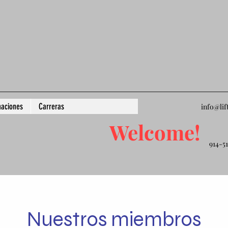
aciones
Carreras
info@lif
Welcome!
914-5
Nuestros miembros