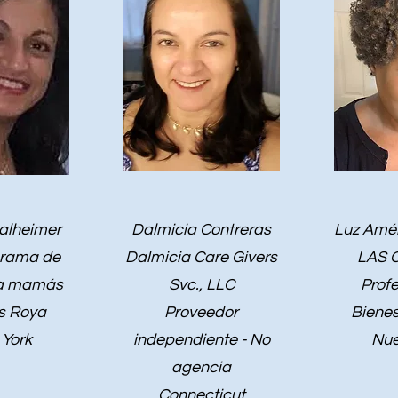
alheimer
Dalmicia Contreras
Luz Amé
grama de
Dalmicia Care Givers
LAS C
ra mamás
Svc., LLC
Profe
s Roya
Proveedor
Bienes
York
independiente - No
Nue
agencia
Connecticut