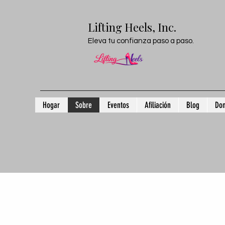
Lifting Heels, Inc.
Eleva tu confianza paso a paso.
Hogar
Sobre
Eventos
Afiliación
Blog
Don