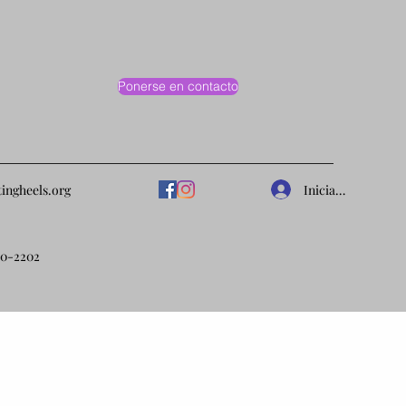
Ponerse en contacto
Iniciar sesión
tingheels.org
10-2202