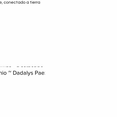
e, conectado a tierra 
ando y Sirviendo a
emás - Destacado
nio ~ Dadalys Paez
is