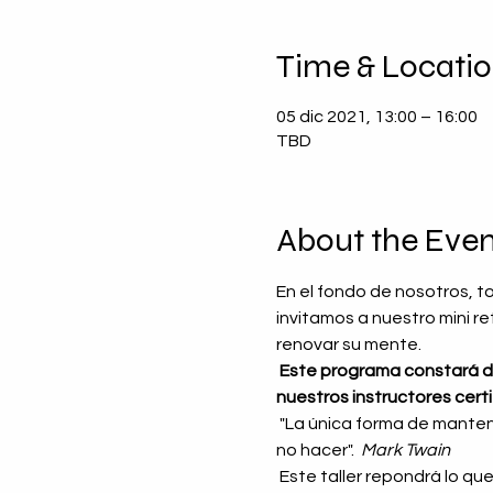
Time & Locati
05 dic 2021, 13:00 – 16:00
TBD
About the Even
En el fondo de nosotros, t
invitamos a nuestro mini r
renovar su mente.
Este programa constará de 
nuestros instructores certi
 "La única forma de mantener la salud es comer lo que no quiere, beber lo que no le gusta y hacer lo que preferiría 
no hacer".  
Mark Twain
 Este taller repondrá lo que has extendido a los demás, aprenderá a desconectarte y ser uno contigo y solo 