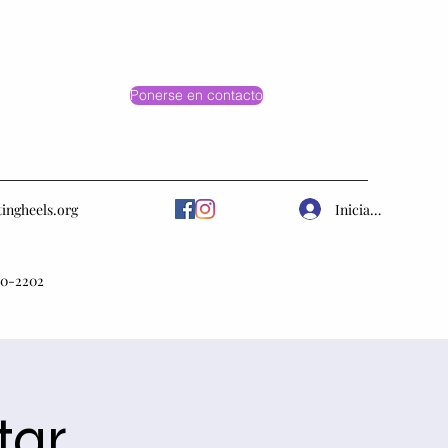
Ponerse en contacto
Iniciar sesión
tingheels.org
10-2202
tar