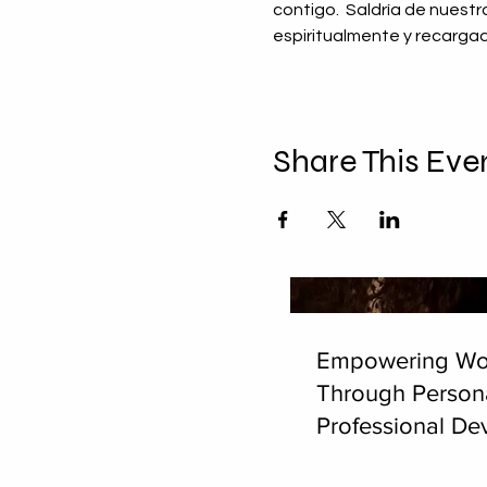
contigo.  Saldría de nuestr
espiritualmente y recarg
Share This Eve
Empowering W
Through Person
Professional D