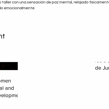
o taller con una sensación de paz mental, relajado físicament
ado emocionalmente.
nt
Destacada de Septiembre
Lider
los D
de Ju
Nigrin
omen
al and
evelopment