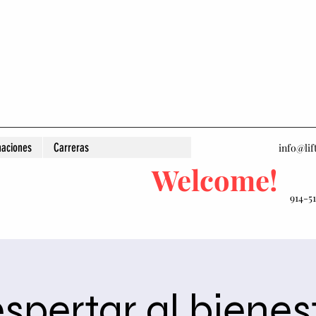
aciones
Carreras
info@lif
Welcome!
914-5
spertar al bienes